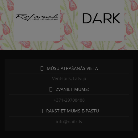
MŪSU ATRAŠANĀS VIETA
Ventspils, Latvija
ZVANIET MUMS:
+371-29708488
RAKSTIET MUMS E-PASTU
info@nailz.lv