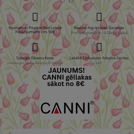
Bezmaksas Piegāde Visā Latvijā
Naudas Atgriešanas Garantija
Pasūtījumiem Virs
50€
Preču Atgriešana 14 Dienu Laikā
Speciāla Dāvanu Karte
Labākā Tiešsaistes Atbalsta Serviss
Piedāvājam Īpašus Bonusus Ar Dāvanu
24/7