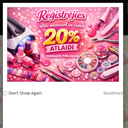
0
Don't Show Again
Readmore
Populārākās Kategorijas