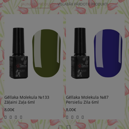
JAUNĀKIE PRODUKTI
VISLABĀK PĀRDOTIE PRODUKTI
Gēllaka Molekula №133
Gēllaka Molekula №87
Zāļaini Zaļa 6ml
Persiešu Zila 6ml
8,00€
8,00€