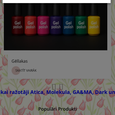
Gēllakas
SKATĪT VAIRĀK
ražotāji Atica, Molekula, GA&MA, Dark un CA
Populāri Produkti